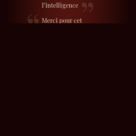
l’intelligence
Merci pour cet
appel aux sources.
Cet appel à la
beauté. Trop rares
sont les spectacles
où l’ont sort
affamé du monde,
celui-ci en fait
partie.
Avis Presse
Il signe ici un