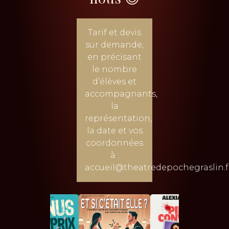
Tarif et devis
sur demande,
en précisant
le nombre
d’élèves et
accompagnants,
la
représentation,
la date et vos
coordonnées
à :
accueil@theatredepochegraslin.f