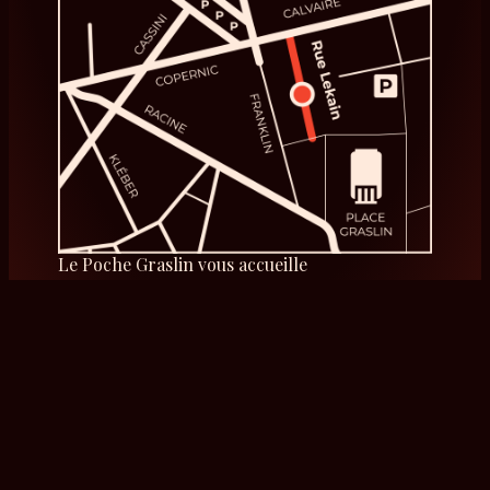
Le Poche Graslin vous accueille
5 rue Lekain 44000 Nantes
Du mardi au mercredi de 14h à 18h
Du jeudi au samedi de 14h à 21h
Le Théâtre
Venir en groupe
Nos cours & stages
Privatisation
Le lieu
Sorties scolaires