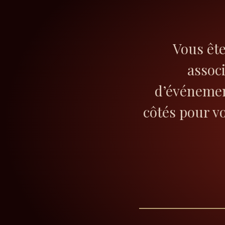
Vous ête
assoc
d’événemen
côtés pour v