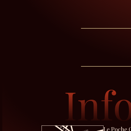
Inf
Le Poche 