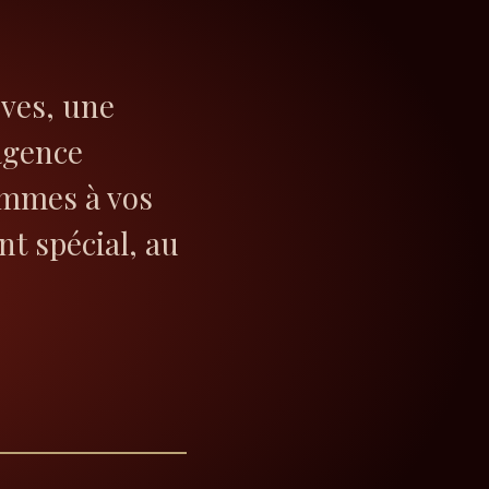
èves, une
agence
ommes à vos
t spécial, au