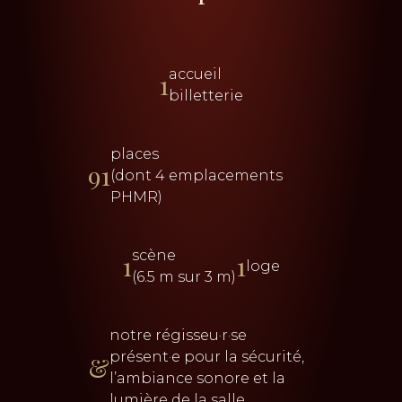
accueil
1
billetterie
places
91
(dont 4 emplacements
PHMR)
scène
1
1
loge
(6.5 m sur 3 m)
notre régisseu·r·se
présent·e pour la sécurité,
&
l’ambiance sonore et la
lumière de la salle.