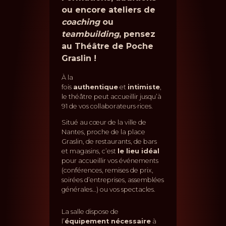
ou encore ateliers de
coaching
ou
teambuilding
, pensez
au Théâtre de Poche
Graslin !
À la
fois
authentique
et
intimiste
,
le théâtre peut accueillir jusqu’à
91 de vos collaborateurs·rices.
Situé au cœur de la ville de
Nantes, proche de la place
Graslin, de restaurants, de bars
et magasins, c’est
le lieu idéal
pour accueillir vos événements
(conférences, remises de prix,
soirées d’entreprises, assemblées
générales…) ou vos spectacles.
La salle dispose de
l’
équipement nécessaire
à