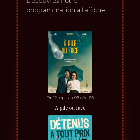
Découvrez notre
programmation à l’affiche
Du
12
sept.
au
05
déc.
26
A pile ou face