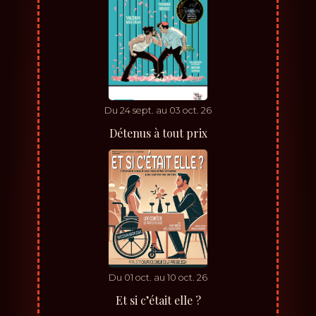
Du
24
sept.
au
03
oct.
26
Détenus à tout prix
Du
01
oct.
au
10
oct.
26
Et si c’était elle ?