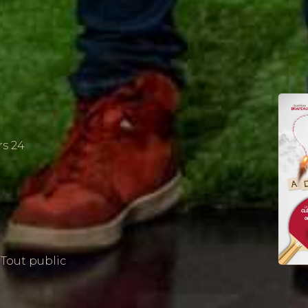
rs
24
g
Tout public