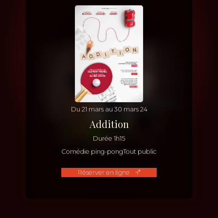
Du
21
mars
au
30
mars
24
Addition
Durée
1h15
Comédie ping-pong
Tout public
Réserver en ligne