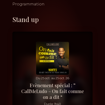
Programmation
Stand up
Du
25
oct.
au
25
oct.
26
Evènement spécial : ”
CallMeLudo – On fait comme
on a dit “
Durée
1h40