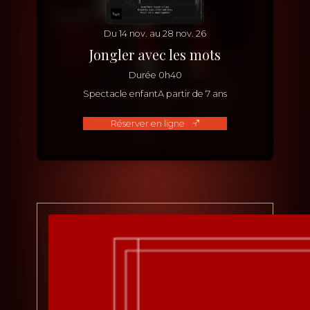
Du
14
nov.
au
28
nov.
26
Jongler avec les mots
Durée
0h40
Spectacle enfant
A partir de 7 ans
Réserver en ligne