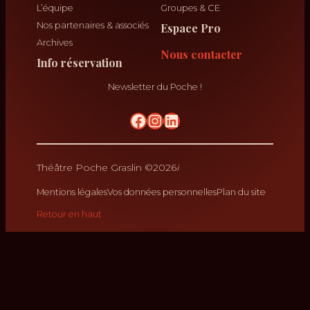
L’équipe
Groupes & CE
Nos partenaires & associés
Espace Pro
Archives
Nous contacter
Info réservation
Newsletter du Poche !
No Result
krikrak
Théâtre Poche Graslin ©
2026
Mentions légales
Vos données personnelles
Plan du site
Retour en haut