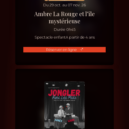
Du
29
oct.
au
07
nov.
26
Ambre La Rouge et l’île
mystérieuse
Durée
0h45
Spectacle enfant
A partir de 4 ans
Réserver en ligne