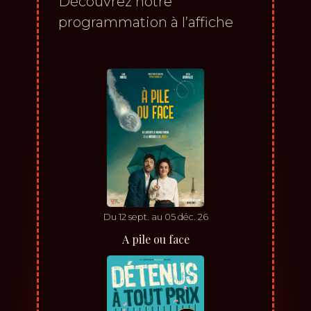
Découvrez notre
programmation à l’affiche
Du
12
sept.
au
05
déc.
26
A pile ou face