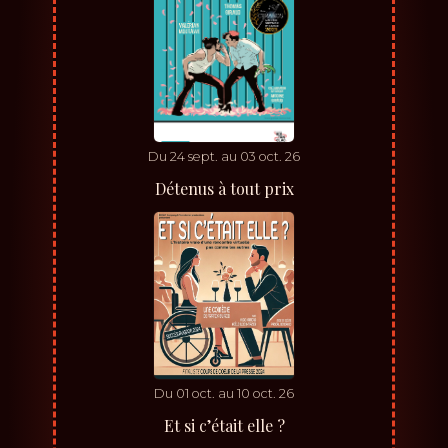
Du
24
sept.
au
03
oct.
26
Détenus à tout prix
Du
01
oct.
au
10
oct.
26
Et si c’était elle ?