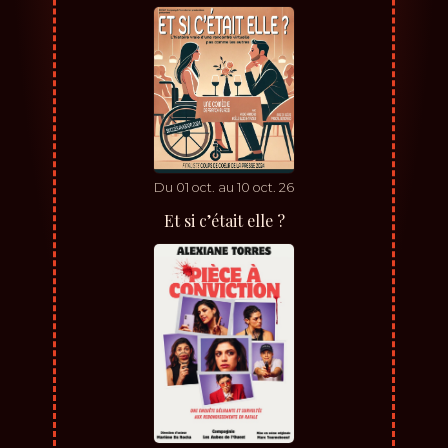
Du
01
oct.
au
10
oct.
26
Et si c’était elle ?