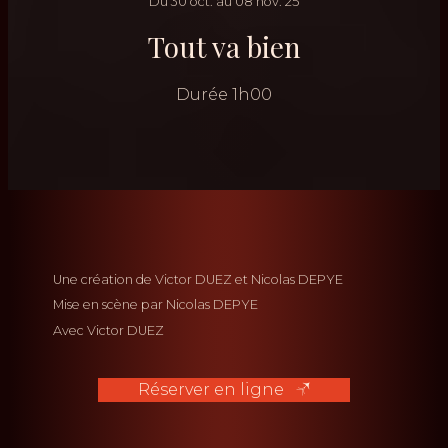
Du
30
oct.
au
08
nov.
25
Tout va bien
Durée
1h00
Une création de
Victor DUEZ
Nicolas DEPYE
Mise en scène par
Nicolas DEPYE
Avec
Victor DUEZ
Réserver en ligne