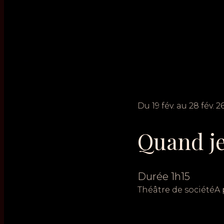
Du
19
fév.
au
28
fév.
2
Quand j
Durée
1h15
Théâtre de société
A 