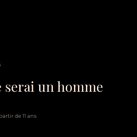
6
e serai un homme
partir de 11 ans