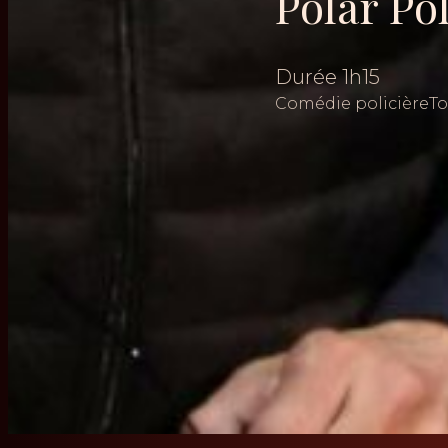
Polar Po
Durée
1h15
Comédie policière
To