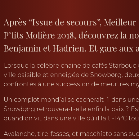
Après “Issue de secours”, Meilleu
P’tits Molière 2018, découvrez la 
Benjamin et Hadrien. Et gare aux 
Lorsque la célèbre chaîne de cafés Starbouc 
ville paisible et enneigée de Snowbørg, deux
confrontés à une succession de meurtres my
Un complot mondial se cacherait-il dans une
Snowbørg retrouvera-t-elle enfin la paix ? Est
quand on vit dans une ville où il fait -14°C to
Avalanche, tire-fesses, et macchiato sans s