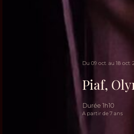
Du
09
oct.
au
18
oct.
Piaf, Ol
Durée
1h10
A partir de 7 ans