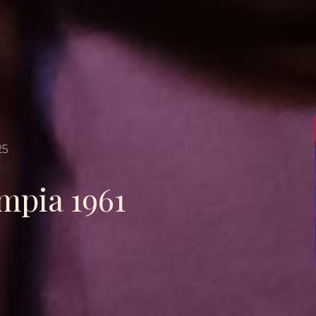
25
ympia 1961