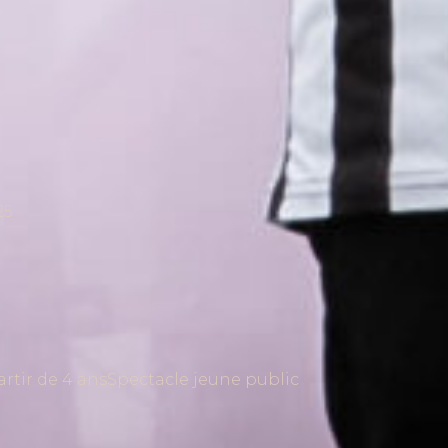
25
artir de 4 ans
Spectacle jeune public