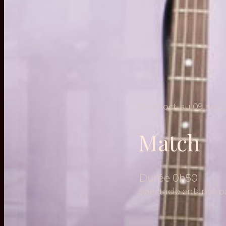
Du
31
oct.
au
09
nov.
Match
Durée
0h50
Spectacle enfant
A p