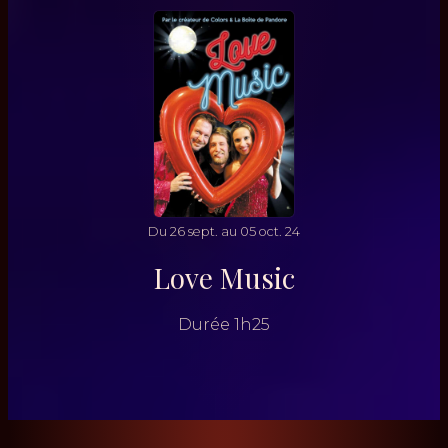
Du
26
sept.
au
05
oct.
24
Love Music
Durée
1h25