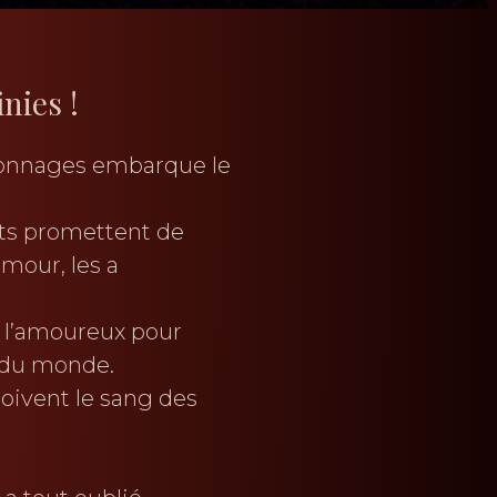
nies !
sonnages embarque le
its promettent de
amour, les a
de l’amoureux pour
s du monde.
oivent le sang des