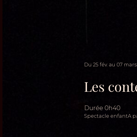
Du
25
fév.
au
07
mars
Les cont
Durée
0h40
Spectacle enfant
A p