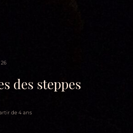
26
es des steppes
artir de 4 ans