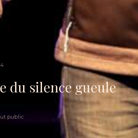
24
 du silence gueule
ut public