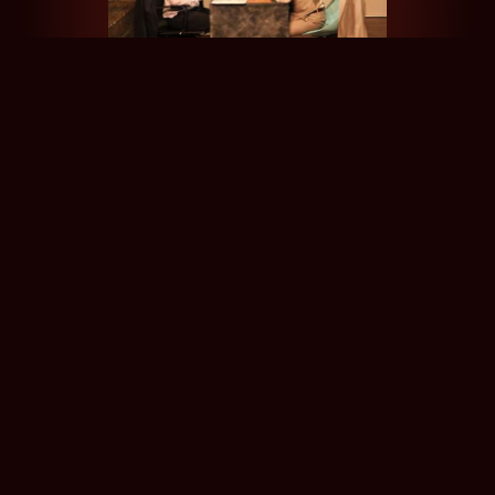
Crédit photos: Le Crédit
Avis Presse
” Un spectacle
d’une drôlerie