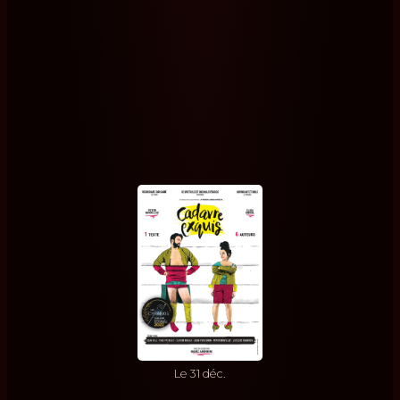
Le
31
déc.