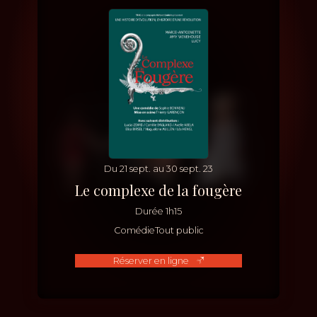
Du
21
sept.
au
30
sept.
23
Le complexe de la fougère
Durée
1h15
Comédie
Tout public
Réserver en ligne