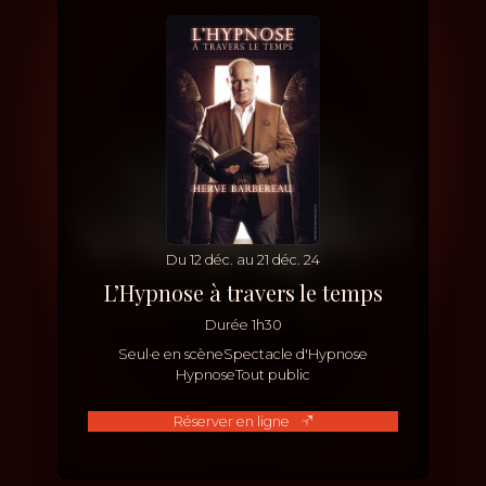
Du
12
déc.
au
21
déc.
24
L’Hypnose à travers le temps
Durée
1h30
Seul·e en scène
Spectacle d'Hypnose
Hypnose
Tout public
Réserver en ligne