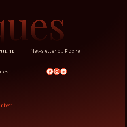
ques
roupe
Newsletter du Poche !
n
ires
E
o
cter