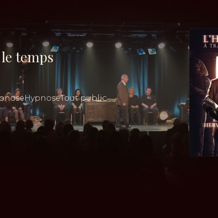
 le temps
ypnose
Hypnose
Tout public