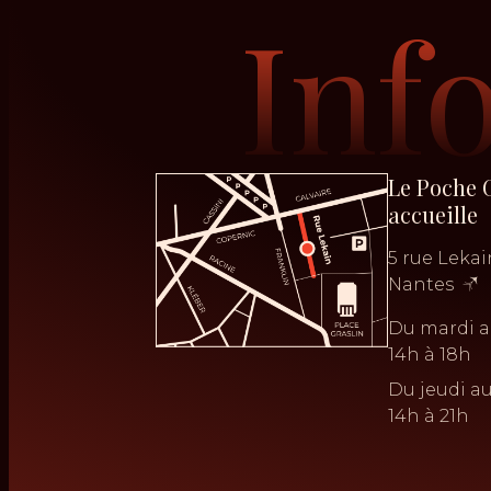
Inf
Le Poche 
accueille
5 rue Leka
Nantes
Du mardi a
14h à 18h
Du jeudi a
14h à 21h
No Result