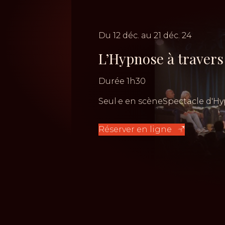
Du
12
déc.
au
21
déc.
24
L’Hypnose à travers
Durée
1h30
Seul·e en scène
Spectacle d'H
Réserver en ligne