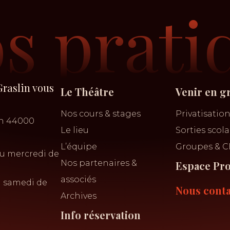
os prati
Graslin vous
Le Théâtre
Venir en g
Nos cours & stages
Privatisatio
in 44000
Le lieu
Sorties scola
L’équipe
Groupes & C
u mercredi de
Nos partenaires &
Espace Pr
associés
u samedi de
Nous conta
Archives
Info réservation