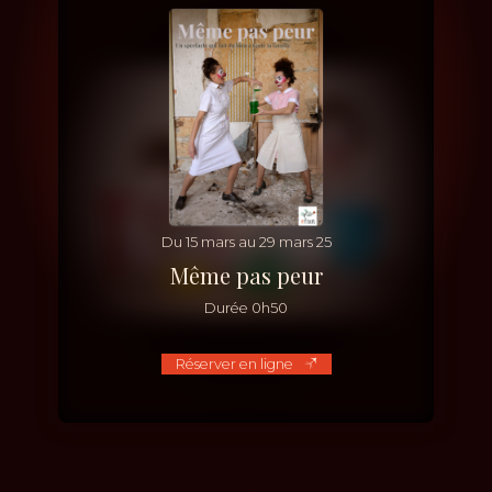
Du
15
mars
au
29
mars
25
Même pas peur
Durée
0h50
Réserver en ligne