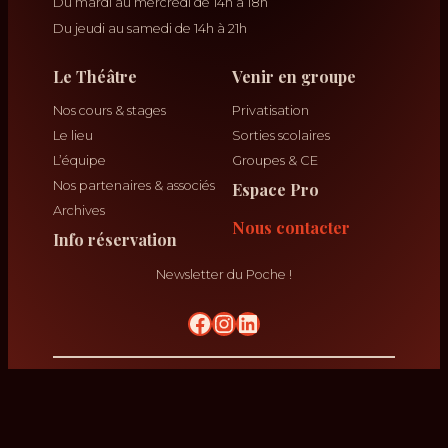
Du mardi au mercredi de 14h à 18h
Du jeudi au samedi de 14h à 21h
Le Théâtre
Venir en groupe
Nos cours & stages
Privatisation
Le lieu
Sorties scolaires
L’équipe
Groupes & CE
Nos partenaires & associés
Espace Pro
Archives
Nous contacter
Info réservation
Newsletter du Poche !
No Result
krikrak
Théâtre Poche Graslin ©
2026
Mentions légales
Vos données personnelles
Plan du site