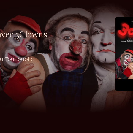
 avec 3Clowns
ur
Tout public