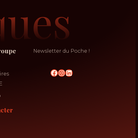
ques
roupe
Newsletter du Poche !
n
ires
E
o
cter