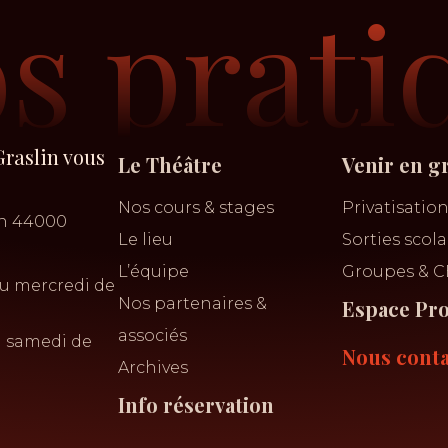
os prati
Graslin vous
Le Théâtre
Venir en g
Nos cours & stages
Privatisatio
in 44000
Le lieu
Sorties scola
L’équipe
Groupes & C
u mercredi de
Nos partenaires &
Espace Pr
associés
u samedi de
Nous conta
Archives
Info réservation