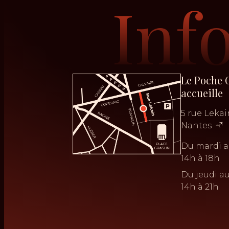
Inf
Le Poche 
accueille
5 rue Leka
Nantes
Du mardi a
14h à 18h
Du jeudi a
14h à 21h
No Result