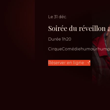
Le
31
déc.
Soirée du réveillon
Durée
1h20
Cirque
Comédie
humour
humo
Réserver en ligne